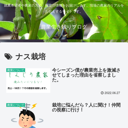
就農希望者や農家の方に、役立つ情報をお届けします。現場の農家のリアルを
お伝えするサイトです。
農業生き残りブログ
ナス栽培
今シーズン僕が農業売上を激減さ
農業について
せてしまった理由を省察しまし
た。
2022.06.27
栽培に悩んだら？人に聞け！仲間
農業について
の視察に行け！