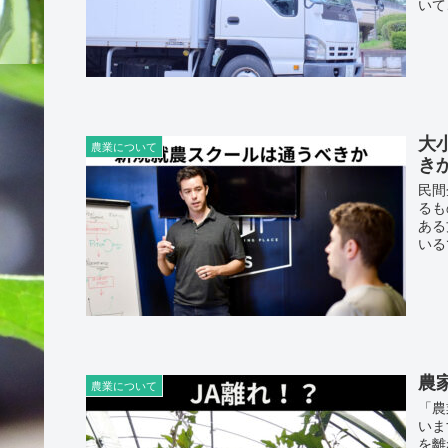
いて
大
農業について
き
民間
るも
ある
いる
農
農業について
「農
いま
を離