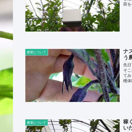
荷を
ナ
農業について
う
先日
そこ
てみ
穫体
稼
農業について
い