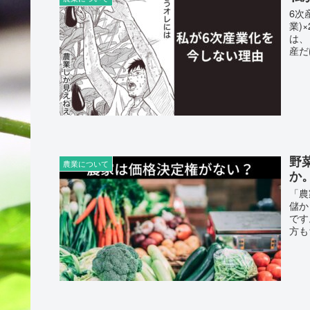
6次
業)
は、
産だ
野
農業について
か
「農
儲か
です
方も