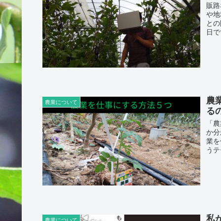
販路
や地
との
日で
農
農業について
る
「農
か分
業を
うテ
私
農業について