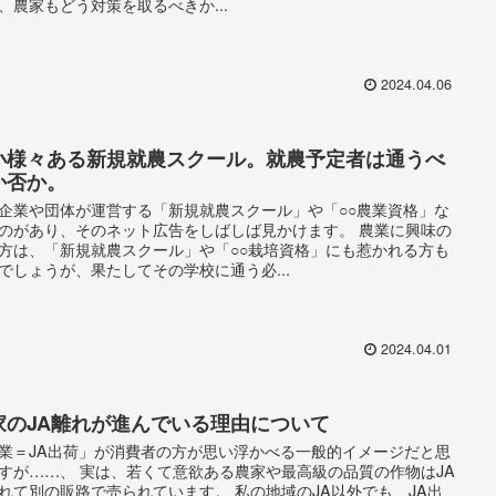
、農家もどう対策を取るべきか...
2024.04.06
小様々ある新規就農スクール。就農予定者は通うべ
か否か。
企業や団体が運営する「新規就農スクール」や「○○農業資格」な
のがあり、そのネット広告をしばしば見かけます。 農業に興味の
方は、「新規就農スクール」や「○○栽培資格」にも惹かれる方も
でしょうが、果たしてその学校に通う必...
2024.04.01
家のJA離れが進んでいる理由について
業＝JA出荷」が消費者の方が思い浮かべる一般的イメージだと思
すが……、 実は、若くて意欲ある農家や最高級の品質の作物はJA
れて別の販路で売られています。 私の地域のJA以外でも、JA出