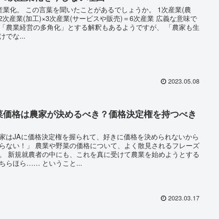
産業化。 この言葉を聞いたことがあるでしょうか。 1次産業(農
×2次産業(加工)×3次産業(サービスや販売)＝6次産業 広義な意味で
「農業経営の多角化」とする解釈もあるようですが、 「農家も生
けでな...
2023.05.08
菜価格は農家が決めるべき？価格決定権を持つべき
。
家はJAに価格決定権を握られて、好きに価格を決められないから
らない！」 農業や野菜の価格について、よく散見されるフレーズ
。 新規就農者の中にも、これを真に受けて農業を始めようとする
ちらほら…… ということ...
2023.03.17