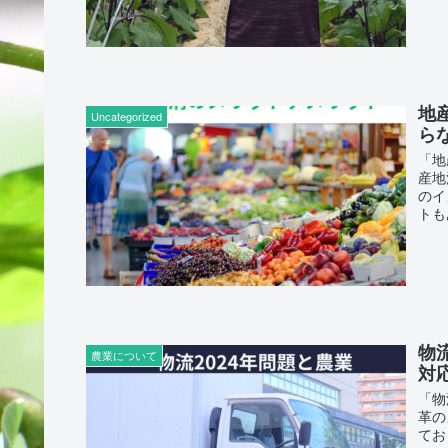
地
Uncategorized
ら
「地
産地
のイ
トも
物
農業について
対
「物
革の
てお