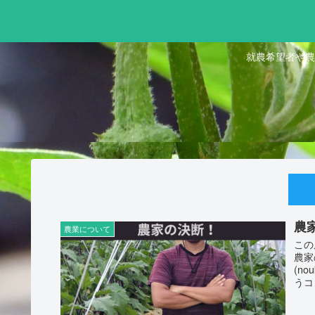
就農希望者や農
農
農業について
この
農家
(n
うコン