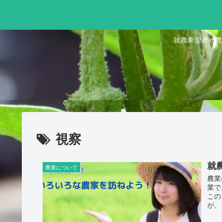
就農希望者や農
視察
就
農業について
農業
業で
この
が、