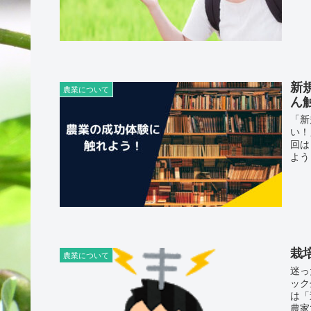
新
農業について
ん
「新
い！
回は
よう
栽
農業について
迷っ
ック
は「
農家で