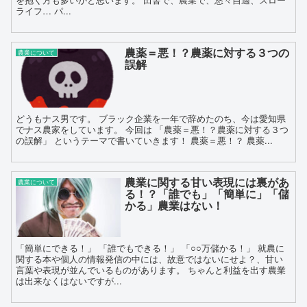
ライフ… パ...
農薬＝悪！？農薬に対する３つの
農業について
誤解
どうもナス男です。 ブラック企業を一年で辞めたのち、今は愛知県
でナス農家をしています。 今回は 「農薬＝悪！？農薬に対する３つ
の誤解」 というテーマで書いていきます！ 農薬＝悪！？ 農薬...
農業に関する甘い表現には裏があ
農業について
る！？「誰でも」「簡単に」「儲
かる」農業はない！
「簡単にできる！」 「誰でもできる！」 「○○万儲かる！」 就農に
関する本や個人の情報発信の中には、故意ではないにせよ？、甘い
言葉や表現が並んでいるものがあります。 ちゃんと利益を出す農業
は出来なくはないですが...