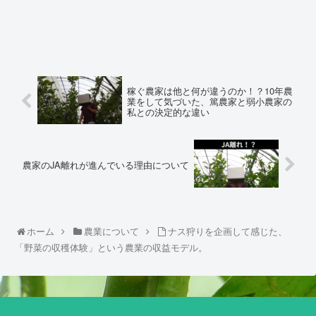
稼ぐ農家は他と何が違うのか！？10年農
業をして気づいた、篤農家と弱小農家の
私との決定的な違い
農家のJA離れが進んでいる理由について
ホーム
農業について
ナス狩りを企画して感じた、
「野菜の収穫体験」という農業の収益モデル。