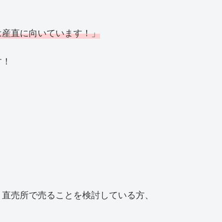
は産直に向いています！」
す！
、直売所で売ることを検討している方、