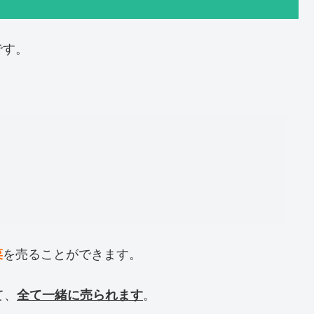
です。
を売ることができます。
菜
て、
。
全て一緒に売られます