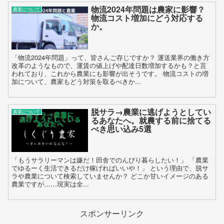
物流2024年問題は農家に影響？
農業について
物流コスト増加にどう対応する
か。
「物流2024年問題」って、皆さんご存じですか？ 運送業界の働き方
改革のようなもので、運賃の値上げや配達日数増加するかも？と言
われており、これから農業にも影響が出そうです。 物流コストの増
加について、農家もどう対策を取るべきか...
脱サラ→農業に逃げようとしてい
農業について
るあなたへ。就農する前に捨てる
べき思い込み5選
「もうサラリーマンは嫌だ！田舎でのんびり暮らしたい！」 「農業
でゆるーく生活できるだけ稼げればいいや！」 という理由で、脱サ
ラや農業について検索していませんか？ どこか甘いイメージのある
農業ですが……現実は全...
スポンサーリンク