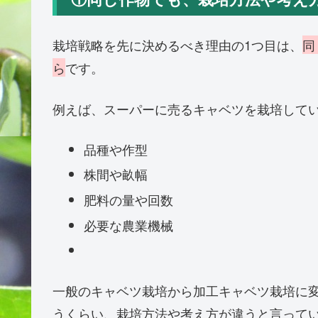
栽培戦略を先に決めるべき理由の1つ目は、
同
ら
です。
例えば、スーパーに売るキャベツを栽培して
品種や作型
株間や畝幅
肥料の量や回数
必要な農業機械
一般のキャベツ栽培から加工キャベツ栽培に
うくらい、栽培方法や考え方が違うと言って