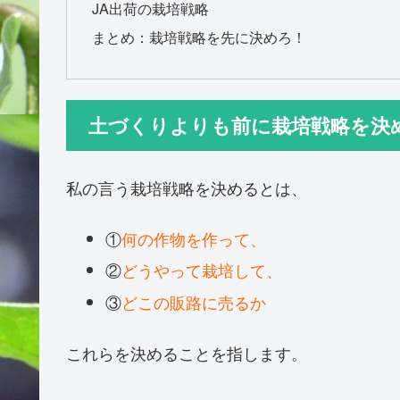
JA出荷の栽培戦略
まとめ：栽培戦略を先に決めろ！
土づくりよりも前に栽培戦略を決
私の言う栽培戦略を決めるとは、
①
何の作物を作って、
②
どうやって栽培して、
③
どこの販路に売るか
これらを決めることを指します。