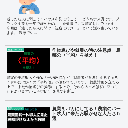
迷ったら人に聞こう！ハウスを見に行こう！ どうもナス男です。ブ
ラック企業を一年で辞めたのち、愛知県でナス農家をしています。
今回は「迷ったら人に聞け！視察に行け！」 という話を書いていき
ます。 農家でい...
作物選びや就農の時の注意点。農
農業について
業の〈平均〉を疑え！
農家の平均収入や作物の平均反収など、就農者が参考にするであろ
う資料には多くの「平均値」が使われています。 就農計画を立てる
上で、また作物選びの参考にする上で、それらの平均は役に立つこ
ともありますが… 平均だけを見て判断...
農業をバカにしてる！農業のパー
農業について
ト求人に来たお騒がせな人たち５
選