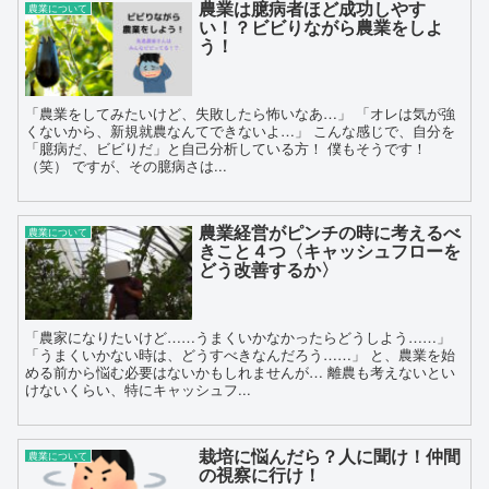
農業は臆病者ほど成功しやす
農業について
い！？ビビりながら農業をしよ
う！
「農業をしてみたいけど、失敗したら怖いなあ…」 「オレは気が強
くないから、新規就農なんてできないよ…」 こんな感じで、自分を
「臆病だ、ビビりだ」と自己分析している方！ 僕もそうです！
（笑） ですが、その臆病さは...
農業経営がピンチの時に考えるべ
農業について
きこと４つ〈キャッシュフローを
どう改善するか〉
「農家になりたいけど……うまくいかなかったらどうしよう……」
「うまくいかない時は、どうすべきなんだろう……」 と、農業を始
める前から悩む必要はないかもしれませんが… 離農も考えないとい
けないくらい、特にキャッシュフ...
栽培に悩んだら？人に聞け！仲間
農業について
の視察に行け！