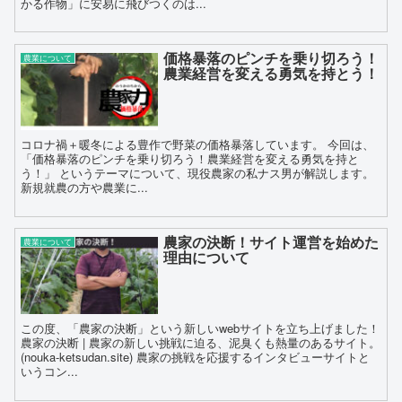
かる作物」に安易に飛びつくのは...
価格暴落のピンチを乗り切ろう！
農業について
農業経営を変える勇気を持とう！
コロナ禍＋暖冬による豊作で野菜の価格暴落しています。 今回は、
「価格暴落のピンチを乗り切ろう！農業経営を変える勇気を持と
う！」 というテーマについて、現役農家の私ナス男が解説します。
新規就農の方や農業に...
農家の決断！サイト運営を始めた
農業について
理由について
この度、「農家の決断」という新しいwebサイトを立ち上げました！
農家の決断 | 農家の新しい挑戦に迫る、泥臭くも熱量のあるサイト。
(nouka-ketsudan.site) 農家の挑戦を応援するインタビューサイトと
いうコン...