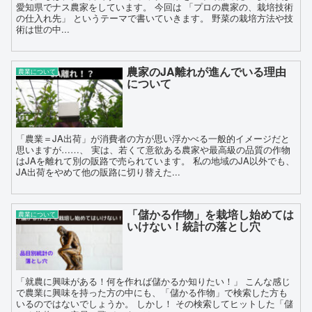
愛知県でナス農家をしています。 今回は 「プロの農家の、栽培技術
の仕入れ先」 というテーマで書いていきます。 野菜の栽培方法や技
術は世の中...
農家のJA離れが進んでいる理由
農業について
について
「農業＝JA出荷」が消費者の方が思い浮かべる一般的イメージだと
思いますが……、 実は、若くて意欲ある農家や最高級の品質の作物
はJAを離れて別の販路で売られています。 私の地域のJA以外でも、
JA出荷をやめて他の販路に切り替えた...
「儲かる作物」を栽培し始めては
農業について
いけない！統計の落とし穴
「就農に興味がある！何を作れば儲かるか知りたい！」 こんな感じ
で農業に興味を持った方の中にも、「儲かる作物」で検索した方も
いるのではないでしょうか。 しかし！ その検索してヒットした「儲