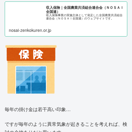
収入保険｜全国農業共済組合連合会（ＮＯＳＡＩ
全国連）
収入保険事業の実施主体として発足した全国農業共済組合
連合会（ＮＯＳＡＩ全国連）のウェブサイトです。
nosai-zenkokuren.or.jp
毎年の掛け金は若干高い印象…
ですが毎年のように異常気象が起きることを考えれば、検